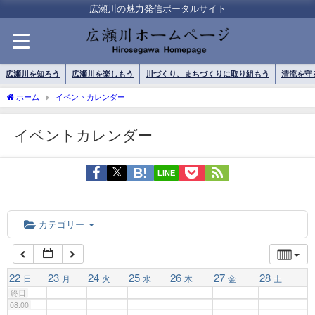
01:00
広瀬川の魅力発信ポータルサイト
02:00
広瀬川を知ろう
広瀬川を楽しもう
川づくり、まちづくりに取り組もう
清流を守
03:00
ホーム
イベントカレンダー
イベントカレンダー
04:00
LINE
05:00
06:00
カテゴリー
07:00
22
23
24
25
26
27
28
日
月
火
水
木
金
土
終日
08:00