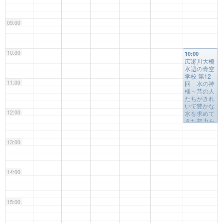
09:00
10:00
10:00
広瀬川大橋
水辺の青空
学校 第12
11:00
回 水の神
様～昔の人
たちがきれ
いで豊かな
12:00
水を求めて
きた努力を
知ろう～
@
集合場所：
13:00
ファミリー
マート八幡
三丁目店前
14:00
15:00