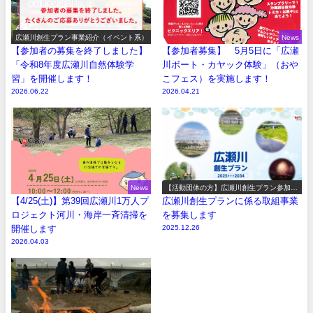
広瀬川創生プラン事業紹介（イベント系）
News
【参加者の募集を終了しました】
【参加者募集】 5月5日に「広瀬
「令和8年度広瀬川自然体験学
川ボート・カヤック体験」（おや
習」を開催します！
こフェス）を実施します！
2026.06.22
2026.04.21
News
【活動団体の方】広瀬川創生プラン参加事
業の募集
【4/25(土)】第39回広瀬川1万人プ
広瀬川創生プランに係る取組事業
ロジェクト河川・海岸一斉清掃を
を募集します
開催します
2025.12.26
2026.04.03