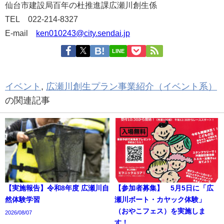
仙台市建設局百年の杜推進課広瀬川創生係
TEL 022-214-8327
E-mail
ken010243@city.sendai.jp
LINE
イベント
,
広瀬川創生プラン事業紹介（イベント系）
の関連記事
【実施報告】令和8年度 広瀬川自
【参加者募集】 5月5日に「広
然体験学習
瀬川ボート・カヤック体験」
（おやこフェス）を実施しま
2026/08/07
す！