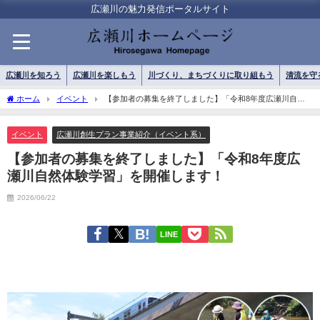
広瀬川の魅力発信ポータルサイト
広瀬川を知ろう
広瀬川を楽しもう
川づくり、まちづくりに取り組もう
清流を守
ホーム
イベント
【参加者の募集を終了しました】「令和8年度広瀬川自然
体験学習」を開催します！
イベント
広瀬川創生プラン事業紹介（イベント系）
【参加者の募集を終了しました】「令和8年度広
瀬川自然体験学習」を開催します！
2026/06/22
LINE