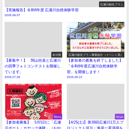
広瀬川創生プラン
【実施報告】令和8年度 広瀬川自然体験学習
2026.08.07
未分類
広瀬川創生プラン事業紹介（イベント系）
【募集中！】 関山街道と広瀬川
【参加者の募集を終了しました】
の四季フォトコンテストを開催し
「令和8年度広瀬川自然体験学
ています。
習」を開催します！
2026.07.08
2026.06.22
News
News
【参加者募集】 5月5日に「広瀬
【4/25(土)】第39回広瀬川1万人プ
川ボート・カヤック体験」（おや
ロジェクト河川・海岸一斉清掃を