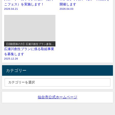
こフェス）を実施します！
開催します
2026.04.21
2026.04.03
【活動団体の方】広瀬川創生プラン参加事
業の募集
広瀬川創生プランに係る取組事業
を募集します
2025.12.26
カテゴリー
仙台市公式ホームページ