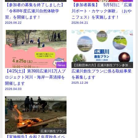
【参加者の募集を終了しました】
【参加者募集】 5月5日に「広瀬
「令和8年度広瀬川自然体験学
川ボート・カヤック体験」（おや
習」を開催します！
こフェス）を実施します！
2026.06.22
2026.04.21
News
【活動団体の方】広瀬川創生プラン参加事
業の募集
【4/25(土)】第39回広瀬川1万人プ
広瀬川創生プランに係る取組事業
ロジェクト河川・海岸一斉清掃を
を募集します
開催します
2025.12.26
2026.04.03
広瀬川創生プラン
【実施報告】令和７年度秋冬イベ