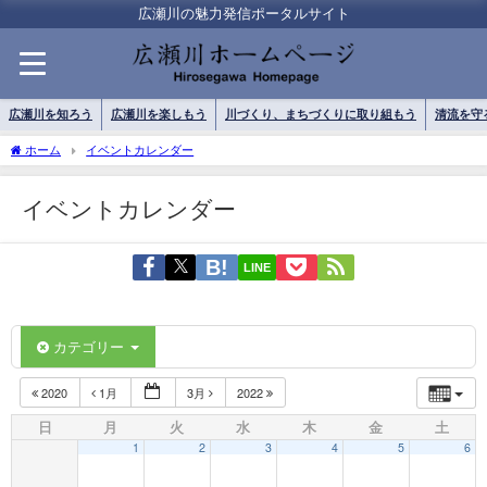
広瀬川の魅力発信ポータルサイト
広瀬川を知ろう
広瀬川を楽しもう
川づくり、まちづくりに取り組もう
清流を守
ホーム
イベントカレンダー
イベントカレンダー
LINE
カテゴリー
2020
1月
3月
2022
日
月
火
水
木
金
土
1
2
3
4
5
6