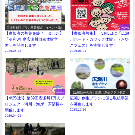
広瀬川創生プラン事業紹介（イベント系）
News
【参加者の募集を終了しました】
【参加者募集】 5月5日に「広瀬
「令和8年度広瀬川自然体験学
川ボート・カヤック体験」（おや
習」を開催します！
こフェス）を実施します！
2026.06.22
2026.04.21
News
【活動団体の方】広瀬川創生プラン参加事
業の募集
【4/25(土)】第39回広瀬川1万人プ
広瀬川創生プランに係る取組事業
ロジェクト河川・海岸一斉清掃を
を募集します
開催します
2025.12.26
2026.04.03