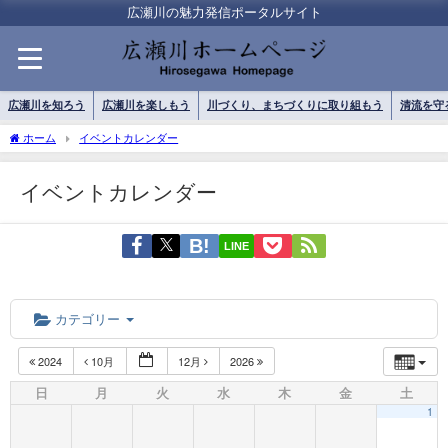
広瀬川の魅力発信ポータルサイト
広瀬川を知ろう
広瀬川を楽しもう
川づくり、まちづくりに取り組もう
清流を守
ホーム
イベントカレンダー
イベントカレンダー
LINE
カテゴリー
2024
10月
12月
2026
日
月
火
水
木
金
土
1