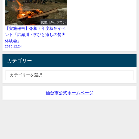
広瀬川創生プラン
【実施報告】令和７年度秋冬イベ
ント「広瀬川・学びと癒しの焚火
体験会」
2025.12.24
カテゴリー
仙台市公式ホームページ