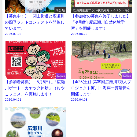
未分類
広瀬川創生プラン事業紹介（イベント系）
【募集中！】 関山街道と広瀬川
【参加者の募集を終了しました】
の四季フォトコンテストを開催し
「令和8年度広瀬川自然体験学
ています。
習」を開催します！
2026.07.08
2026.06.22
News
News
【参加者募集】 5月5日に「広瀬
【4/25(土)】第39回広瀬川1万人プ
川ボート・カヤック体験」（おや
ロジェクト河川・海岸一斉清掃を
こフェス）を実施します！
開催します
2026.04.21
2026.04.03