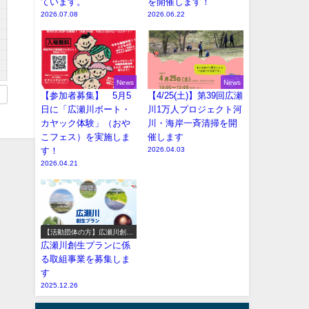
ています。
を開催します！
2026.07.08
2026.06.22
News
News
【参加者募集】 5月5
【4/25(土)】第39回広瀬
日に「広瀬川ボート・
川1万人プロジェクト河
カヤック体験」（おや
川・海岸一斉清掃を開
こフェス）を実施しま
催します
す！
2026.04.03
2026.04.21
【活動団体の方】広瀬川創生
プラン参加事業の募集
広瀬川創生プランに係
る取組事業を募集しま
す
2025.12.26