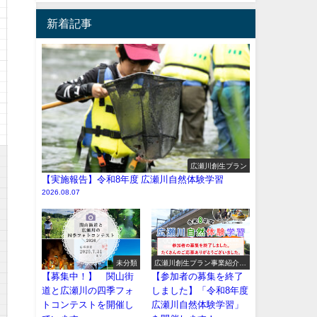
新着記事
広瀬川創生プラン
【実施報告】令和8年度 広瀬川自然体験学習
2026.08.07
未分類
広瀬川創生プラン事業紹介
（イベント系）
【募集中！】 関山街
【参加者の募集を終了
道と広瀬川の四季フォ
しました】「令和8年度
トコンテストを開催し
広瀬川自然体験学習」