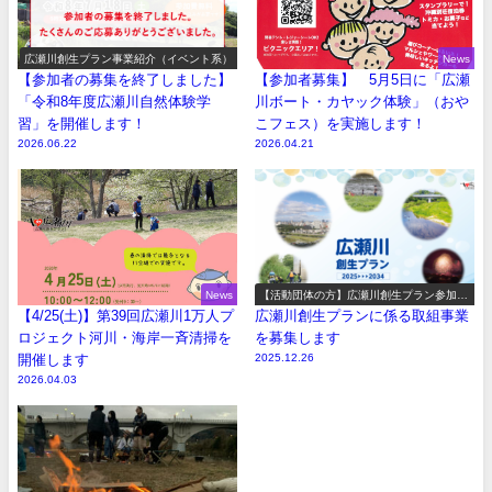
広瀬川創生プラン事業紹介（イベント系）
News
【参加者の募集を終了しました】
【参加者募集】 5月5日に「広瀬
「令和8年度広瀬川自然体験学
川ボート・カヤック体験」（おや
習」を開催します！
こフェス）を実施します！
2026.06.22
2026.04.21
News
【活動団体の方】広瀬川創生プラン参加事
業の募集
【4/25(土)】第39回広瀬川1万人プ
広瀬川創生プランに係る取組事業
ロジェクト河川・海岸一斉清掃を
を募集します
開催します
2025.12.26
2026.04.03