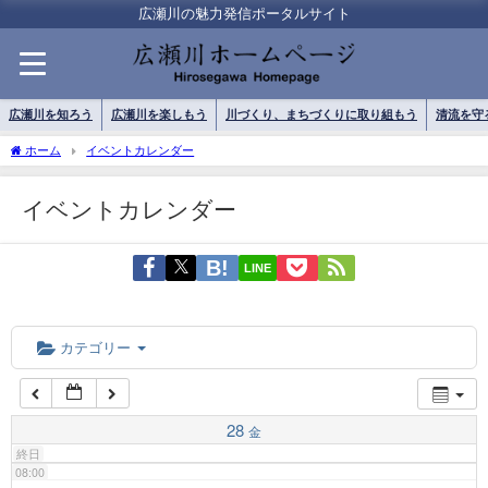
01:00
広瀬川の魅力発信ポータルサイト
02:00
広瀬川を知ろう
広瀬川を楽しもう
川づくり、まちづくりに取り組もう
清流を守
03:00
ホーム
イベントカレンダー
イベントカレンダー
04:00
LINE
05:00
06:00
カテゴリー
07:00
28
金
終日
08:00