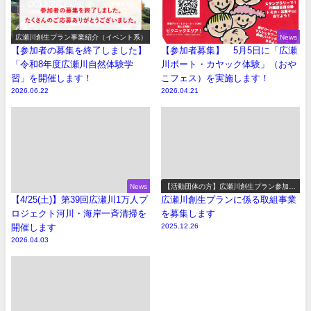
広瀬川創生プラン事業紹介（イベント系）
News
【参加者の募集を終了しました】
【参加者募集】 5月5日に「広瀬
「令和8年度広瀬川自然体験学
川ボート・カヤック体験」（おや
習」を開催します！
こフェス）を実施します！
2026.06.22
2026.04.21
News
【活動団体の方】広瀬川創生プラン参加事
業の募集
【4/25(土)】第39回広瀬川1万人プ
広瀬川創生プランに係る取組事業
ロジェクト河川・海岸一斉清掃を
を募集します
開催します
2025.12.26
2026.04.03