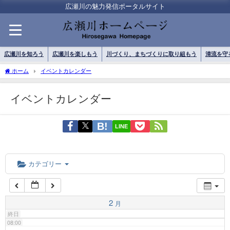
01:00
広瀬川の魅力発信ポータルサイト
02:00
広瀬川を知ろう
広瀬川を楽しもう
川づくり、まちづくりに取り組もう
清流を守
03:00
ホーム
イベントカレンダー
イベントカレンダー
04:00
LINE
05:00
06:00
カテゴリー
07:00
2
月
終日
08:00