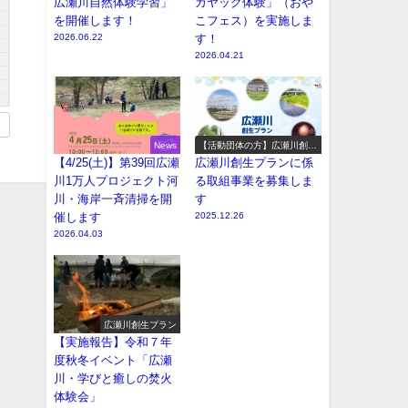
広瀬川自然体験学習」
カヤック体験」（おや
を開催します！
こフェス）を実施しま
2026.06.22
す！
2026.04.21
News
【活動団体の方】広瀬川創生
プラン参加事業の募集
【4/25(土)】第39回広瀬
広瀬川創生プランに係
川1万人プロジェクト河
る取組事業を募集しま
川・海岸一斉清掃を開
す
催します
2025.12.26
2026.04.03
広瀬川創生プラン
【実施報告】令和７年
度秋冬イベント「広瀬
川・学びと癒しの焚火
体験会」