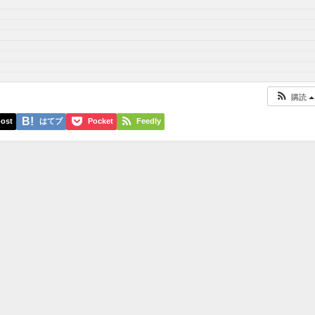
購読
ost
はてブ
Pocket
Feedly