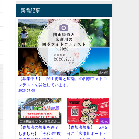
新着記事
未分類
【募集中！】 関山街道と広瀬川の四季フォトコ
ンテストを開催しています。
2026.07.08
広瀬川創生プラン事業紹介
News
（イベント系）
【参加者の募集を終了
【参加者募集】 5月5
しました】「令和8年度
日に「広瀬川ボート・