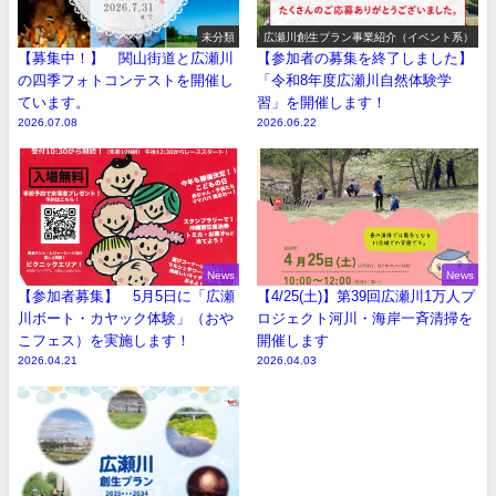
未分類
広瀬川創生プラン事業紹介（イベント系）
【募集中！】 関山街道と広瀬川
【参加者の募集を終了しました】
の四季フォトコンテストを開催し
「令和8年度広瀬川自然体験学
ています。
習」を開催します！
2026.07.08
2026.06.22
News
News
【参加者募集】 5月5日に「広瀬
【4/25(土)】第39回広瀬川1万人プ
川ボート・カヤック体験」（おや
ロジェクト河川・海岸一斉清掃を
こフェス）を実施します！
開催します
2026.04.21
2026.04.03