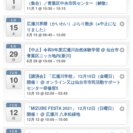
1
（集合）／青葉区中央市民センター（解散）
日
11月 1 @ 10:30 – 15:15
5月
広瀬川界隈（かいわい）ぶらり散歩（※中止にな
15
りました）
土
5月 15 @ 09:45 – 12:00
8月
【中止】令和3年度広瀬川自然体験学習
@ 仙台市
29
青葉区ニッカ地内(新川)
日
8月 29 @ 10:00 – 15:00
12月
【講演会】「広瀬川学校」 12月10日（金曜日）
10
開催！
@ オンライン又は仙台市市民活動サポート
金
センター研修室5
12月 10 @ 02:00 – 03:45
12月
「MIZUBE FESTA 2021」 12月12日（日曜日）
12
開催！
@ 広瀬川 八本松緑地
日
12月 12 @ 10:00 – 15:00
12月