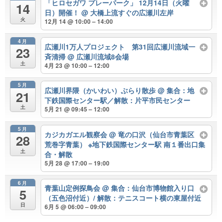
「ヒロセガワ プレーパーク」 12月14日（火曜
14
日）開催！
@ 大橋上流すぐの広瀬川左岸
火
12月 14 @ 10:00 – 14:00
4月
広瀬川1万人プロジェクト 第31回広瀬川流域一
23
斉清掃
@ 広瀬川流域8会場
土
4月 23 @ 10:00 – 12:00
5月
広瀬川界隈（かいわい）ぶらり散歩
@ 集合：地
21
下鉄国際センター駅／解散：片平市民センター
土
5月 21 @ 09:45 – 12:00
5月
カジカガエル観察会
@ 竜の口沢（仙台市青葉区
28
荒巻字青葉） ※地下鉄国際センター駅 南１番出口集
土
合・解散
5月 28 @ 17:00 – 19:00
6月
青葉山定例探鳥会
@ 集合：仙台市博物館入り口
5
（五色沼付近）/ 解散：テニスコート横の東屋付近
日
6月 5 @ 06:00 – 09:00