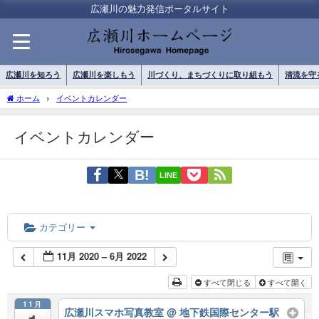
広瀬川の魅力発信ポータルサイト
広瀬川を知ろう
広瀬川を楽しもう
川づくり、まちづくりに取り組もう
清流を守
ホーム
イベントカレンダー
イベントカレンダー
LINE
カテゴリー
11月 2020 – 6月 2022
すべて閉じる
すべて開く
11月
広瀬川スマホ写真教室
@ 地下鉄国際センター駅