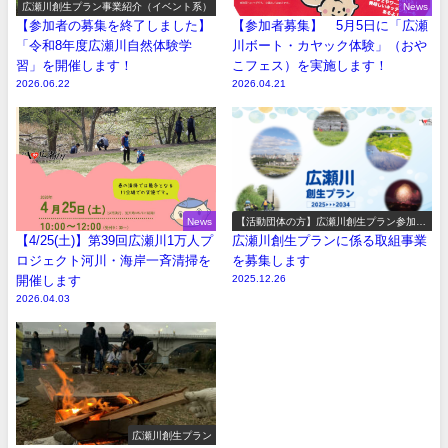
広瀬川創生プラン事業紹介（イベント系）
News
【参加者の募集を終了しました】
【参加者募集】 5月5日に「広瀬
「令和8年度広瀬川自然体験学
川ボート・カヤック体験」（おや
習」を開催します！
こフェス）を実施します！
2026.06.22
2026.04.21
News
【活動団体の方】広瀬川創生プラン参加事
業の募集
【4/25(土)】第39回広瀬川1万人プ
広瀬川創生プランに係る取組事業
ロジェクト河川・海岸一斉清掃を
を募集します
開催します
2025.12.26
2026.04.03
広瀬川創生プラン