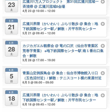
広瀬川1万人プロジェクト 第31回広瀬川流域一
23
斉清掃
@ 広瀬川流域8会場
土
4月 23 @ 10:00 – 12:00
5月
広瀬川界隈（かいわい）ぶらり散歩
@ 集合：地
21
下鉄国際センター駅／解散：片平市民センター
土
5月 21 @ 09:45 – 12:00
5月
カジカガエル観察会
@ 竜の口沢（仙台市青葉区
28
荒巻字青葉） ※地下鉄国際センター駅 南１番出口集
土
合・解散
5月 28 @ 17:00 – 19:00
6月
青葉山定例探鳥会
@ 集合：仙台市博物館入り口
5
（五色沼付近）/ 解散：テニスコート横の東屋付近
日
6月 5 @ 06:00 – 09:00
6月
広瀬川界隈（かいわい）ぶらり散歩
@ 集合：地
18
下鉄国際センター駅／解散：片平市民センター
土
6月 18 @ 09:45 – 12:00