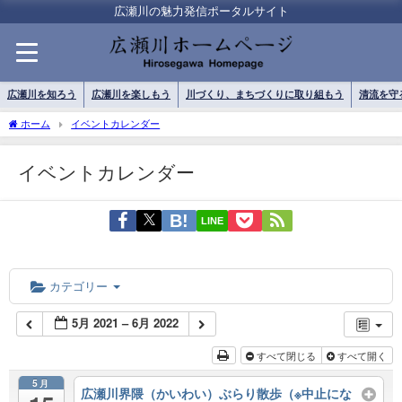
広瀬川の魅力発信ポータルサイト
広瀬川を知ろう
広瀬川を楽しもう
川づくり、まちづくりに取り組もう
清流を守
ホーム
イベントカレンダー
イベントカレンダー
LINE
カテゴリー
5月 2021 – 6月 2022
すべて閉じる
すべて開く
5月
広瀬川界隈（かいわい）ぶらり散歩（※中止にな