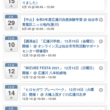
15
りました）
土
5月 15 @ 09:45 – 12:00
8月
【中止】令和3年度広瀬川自然体験学習
@ 仙台市
29
青葉区ニッカ地内(新川)
日
8月 29 @ 10:00 – 15:00
12月
【講演会】「広瀬川学校」 12月10日（金曜日）
10
開催！
@ オンライン又は仙台市市民活動サポート
金
センター研修室5
12月 10 @ 02:00 – 03:45
12月
「MIZUBE FESTA 2021」 12月12日（日曜日）
12
開催！
@ 広瀬川 八本松緑地
日
12月 12 @ 10:00 – 15:00
12月
「ヒロセガワ プレーパーク」 12月14日（火曜
14
日）開催！
@ 大橋上流すぐの広瀬川左岸
火
12月 14 @ 10:00 – 14:00
4月