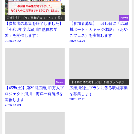
広瀬川創生プラン事業紹介（イベント系）
News
【参加者の募集を終了しました】
【参加者募集】 5月5日に「広瀬
「令和8年度広瀬川自然体験学
川ボート・カヤック体験」（おや
習」を開催します！
こフェス）を実施します！
2026.06.22
2026.04.21
News
【活動団体の方】広瀬川創生プラン参加事
業の募集
【4/25(土)】第39回広瀬川1万人プ
広瀬川創生プランに係る取組事業
ロジェクト河川・海岸一斉清掃を
を募集します
開催します
2025.12.26
2026.04.03