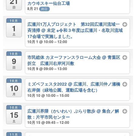
21
カウヰスキー仙台工場
日
8月 21
終日
10月
広瀬川1万人プロジェクト 第32回広瀬川流域一
1
斉清掃
@ 未定 ※令和３年度は広瀬川・名取川流域
土
17会場で実施しました。
10月 1 @ 10:00 – 12:00
10月
市民総体 カヌーファンスラローム大会
@ 青葉区
9
折立 広瀬川右岸河川敷
日
10月 9 @ 09:00 – 13:00
10月
ミズベフェスタ2022
@ 広瀬川、広瀬川仲ノ瀬橋
10
右岸側（緑地公園、運動広場を含む）
月
10月 10 @ 10:00 – 15:00
10月
広瀬川界隈（かいわい）ぶらり散歩
@ 集合／解
15
散：片平市民センター
土
10月 15 @ 09:45 – 12:00
11月