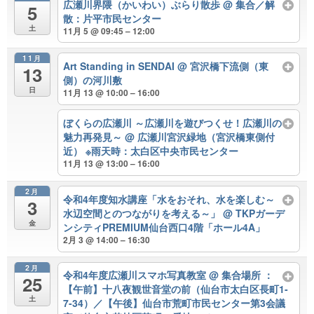
広瀬川界隈（かいわい）ぶらり散歩
@ 集合／解
5
散：片平市民センター
土
11月 5 @ 09:45 – 12:00
11月
Art Standing in SENDAI
@ 宮沢橋下流側（東
13
側）の河川敷
日
11月 13 @ 10:00 – 16:00
ぼくらの広瀬川 ～広瀬川を遊びつくせ！広瀬川の
魅力再発見～
@ 広瀬川宮沢緑地（宮沢橋東側付
近） ※雨天時：太白区中央市民センター
11月 13 @ 13:00 – 16:00
2月
令和4年度知水講座「水をおそれ、水を楽しむ～
3
水辺空間とのつながりを考える～」
@ TKPガーデ
金
ンシティPREMIUM仙台西口4階「ホール4A」
2月 3 @ 14:00 – 16:30
2月
令和4年度広瀬川スマホ写真教室
@ 集合場所 ：
25
【午前】十八夜観世音堂の前（仙台市太白区長町1-
土
7-34）／【午後】仙台市荒町市民センター第3会議