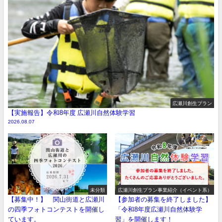
広瀬川創生プラン
【実施報告】令和8年度 広瀬川自然体験学習
2026.08.07
未分類
広瀬川創生プラン事業紹介（イベント系）
【募集中！】 関山街道と広瀬川
【参加者の募集を終了しました】
の四季フォトコンテストを開催し
「令和8年度広瀬川自然体験学
ています。
習」を開催します！