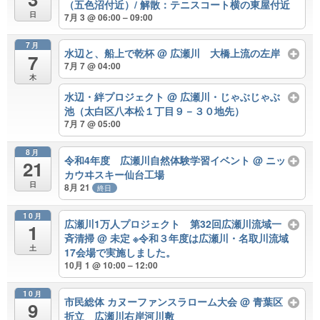
（五色沼付近）/ 解散：テニスコート横の東屋付近
日
7月 3 @ 06:00 – 09:00
7月
水辺と、船上で乾杯
@ 広瀬川 大橋上流の左岸
7
7月 7 @ 04:00
木
水辺・絆プロジェクト
@ 広瀬川・じゃぶじゃぶ
池（太白区八本松１丁目９－３０地先）
7月 7 @ 05:00
8月
令和4年度 広瀬川自然体験学習イベント
@ ニッ
21
カウヰスキー仙台工場
日
8月 21
終日
10月
広瀬川1万人プロジェクト 第32回広瀬川流域一
1
斉清掃
@ 未定 ※令和３年度は広瀬川・名取川流域
土
17会場で実施しました。
10月 1 @ 10:00 – 12:00
10月
市民総体 カヌーファンスラローム大会
@ 青葉区
9
折立 広瀬川右岸河川敷