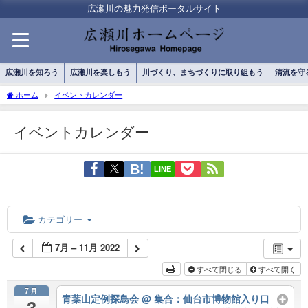
広瀬川の魅力発信ポータルサイト
広瀬川を知ろう
広瀬川を楽しもう
川づくり、まちづくりに取り組もう
清流を守
ホーム
イベントカレンダー
イベントカレンダー
LINE
カテゴリー
7月 – 11月 2022
すべて閉じる
すべて開く
7月
青葉山定例探鳥会
@ 集合：仙台市博物館入り口
3