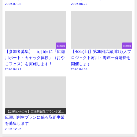
2026.07.08
2026.06.22
News
News
【参加者募集】 5月5日に「広瀬
【4/25(土)】第39回広瀬川1万人プ
川ボート・カヤック体験」（おや
ロジェクト河川・海岸一斉清掃を
こフェス）を実施します！
開催します
2026.04.21
2026.04.03
【活動団体の方】広瀬川創生プラン参加事
業の募集
広瀬川創生プランに係る取組事業
を募集します
2025.12.26