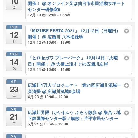
10
開催！
@ オンライン又は仙台市市民活動サポート
金
センター研修室5
12月 10 @ 02:00 – 03:45
12月
「MIZUBE FESTA 2021」 12月12日（日曜日）
12
開催！
@ 広瀬川 八本松緑地
日
12月 12 @ 10:00 – 15:00
12月
「ヒロセガワ プレーパーク」 12月14日（火曜
14
日）開催！
@ 大橋上流すぐの広瀬川左岸
火
12月 14 @ 10:00 – 14:00
4月
広瀬川1万人プロジェクト 第31回広瀬川流域一
23
斉清掃
@ 広瀬川流域8会場
土
4月 23 @ 10:00 – 12:00
5月
広瀬川界隈（かいわい）ぶらり散歩
@ 集合：地
21
下鉄国際センター駅／解散：片平市民センター
土
5月 21 @ 09:45 – 12:00
5月