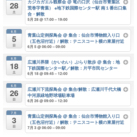
カジカガエル観察会
@ 竜の口沢（仙台市青葉区
28
荒巻字青葉） ※地下鉄国際センター駅 南１番出口集
土
合・解散
5月 28 @ 17:00 – 19:00
6月
青葉山定例探鳥会
@ 集合：仙台市博物館入り口
5
（五色沼付近）/ 解散：テニスコート横の東屋付近
日
6月 5 @ 06:00 – 09:00
6月
広瀬川界隈（かいわい）ぶらり散歩
@ 集合：地
18
下鉄国際センター駅／解散：片平市民センター
土
6月 18 @ 09:45 – 12:00
6月
広瀬川下流探鳥会
@ 集合/解散：広瀬川千代大橋
26
中河原緑地野球場駐車場
日
6月 26 @ 09:00 – 12:30
7月
青葉山定例探鳥会
@ 集合：仙台市博物館入り口
3
（五色沼付近）/ 解散：テニスコート横の東屋付近
日
7月 3 @ 06:00 – 09:00