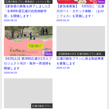
広瀬川創生プラン事業紹介（イベント系）
News
【参加者の募集を終了しました】
【参加者募集】 5月5日に「広瀬
「令和8年度広瀬川自然体験学
川ボート・カヤック体験」（おや
習」を開催します！
こフェス）を実施します！
2026.06.22
2026.04.21
News
【活動団体の方】広瀬川創生プラン参加事
業の募集
【4/25(土)】第39回広瀬川1万人プ
広瀬川創生プランに係る取組事業
ロジェクト河川・海岸一斉清掃を
を募集します
開催します
2025.12.26
2026.04.03
広瀬川創生プラン