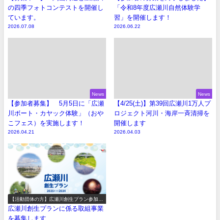
の四季フォトコンテストを開催し
「令和8年度広瀬川自然体験学
ています。
習」を開催します！
2026.07.08
2026.06.22
News
News
【参加者募集】 5月5日に「広瀬
【4/25(土)】第39回広瀬川1万人プ
川ボート・カヤック体験」（おや
ロジェクト河川・海岸一斉清掃を
こフェス）を実施します！
開催します
2026.04.21
2026.04.03
【活動団体の方】広瀬川創生プラン参加事
業の募集
広瀬川創生プランに係る取組事業
を募集します