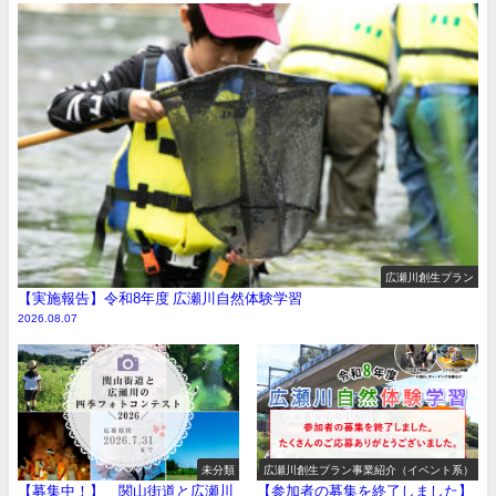
広瀬川創生プラン
【実施報告】令和8年度 広瀬川自然体験学習
2026.08.07
未分類
広瀬川創生プラン事業紹介（イベント系）
【募集中！】 関山街道と広瀬川
【参加者の募集を終了しました】