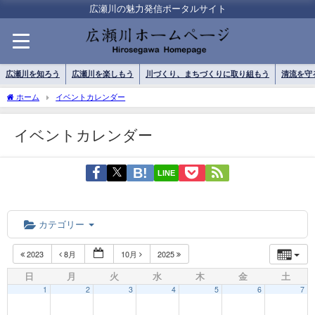
広瀬川の魅力発信ポータルサイト
広瀬川を知ろう
広瀬川を楽しもう
川づくり、まちづくりに取り組もう
清流を守
ホーム
イベントカレンダー
イベントカレンダー
LINE
カテゴリー
2023
8月
10月
2025
日
月
火
水
木
金
土
1
2
3
4
5
6
7