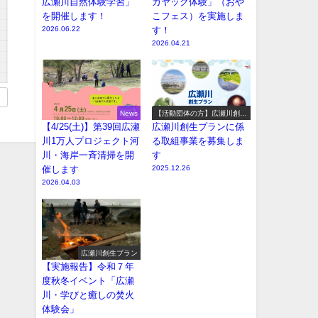
広瀬川自然体験学習」
カヤック体験」（おや
を開催します！
こフェス）を実施しま
2026.06.22
す！
2026.04.21
News
【活動団体の方】広瀬川創生
プラン参加事業の募集
【4/25(土)】第39回広瀬
広瀬川創生プランに係
川1万人プロジェクト河
る取組事業を募集しま
川・海岸一斉清掃を開
す
催します
2025.12.26
2026.04.03
広瀬川創生プラン
【実施報告】令和７年
度秋冬イベント「広瀬
川・学びと癒しの焚火
体験会」