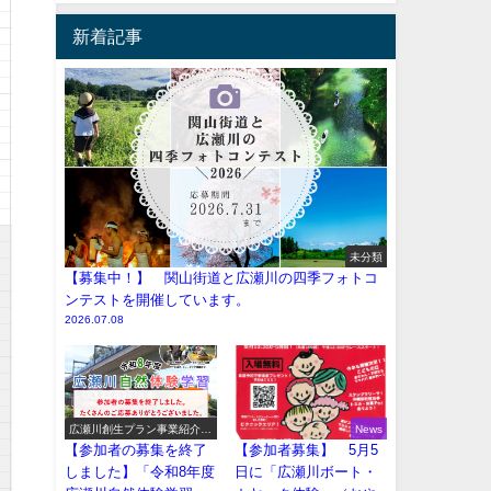
新着記事
未分類
【募集中！】 関山街道と広瀬川の四季フォトコ
ンテストを開催しています。
2026.07.08
広瀬川創生プラン事業紹介
News
（イベント系）
【参加者の募集を終了
【参加者募集】 5月5
しました】「令和8年度
日に「広瀬川ボート・