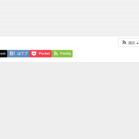
購読
ost
はてブ
Pocket
Feedly