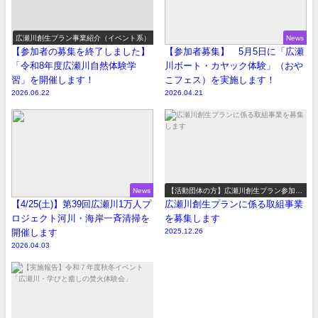
広瀬川創生プラン事業紹介（イベント系）
News
【参加者の募集を終了しました】
【参加者募集】 5月5日に「広瀬
「令和8年度広瀬川自然体験学
川ボート・カヤック体験」（おや
習」を開催します！
こフェス）を実施します！
2026.06.22
2026.04.21
News
【活動団体の方】広瀬川創生プラン参加事
業の募集
【4/25(土)】第39回広瀬川1万人プ
広瀬川創生プランに係る取組事業
ロジェクト河川・海岸一斉清掃を
を募集します
開催します
2025.12.26
2026.04.03