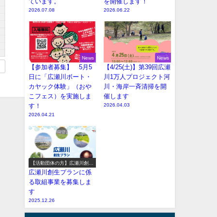
ています。
を開催します！
2026.07.08
2026.06.22
News
News
【参加者募集】 5月5
【4/25(土)】第39回広瀬
日に「広瀬川ボート・
川1万人プロジェクト河
カヤック体験」（おや
川・海岸一斉清掃を開
こフェス）を実施しま
催します
す！
2026.04.03
2026.04.21
【活動団体の方】広瀬川創生
プラン参加事業の募集
広瀬川創生プランに係
る取組事業を募集しま
す
2025.12.26