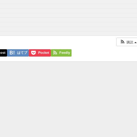
購読
ost
はてブ
Pocket
Feedly