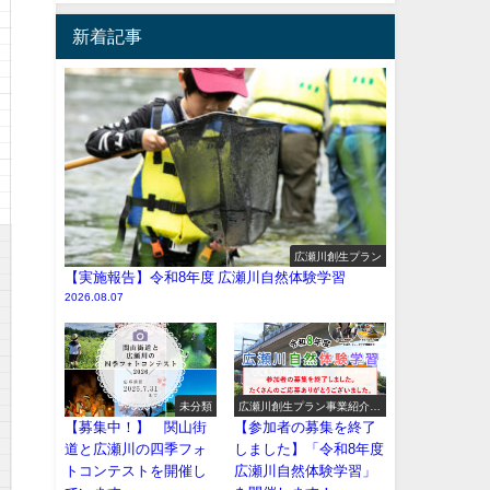
新着記事
広瀬川創生プラン
【実施報告】令和8年度 広瀬川自然体験学習
2026.08.07
未分類
広瀬川創生プラン事業紹介
（イベント系）
【募集中！】 関山街
【参加者の募集を終了
道と広瀬川の四季フォ
しました】「令和8年度
トコンテストを開催し
広瀬川自然体験学習」