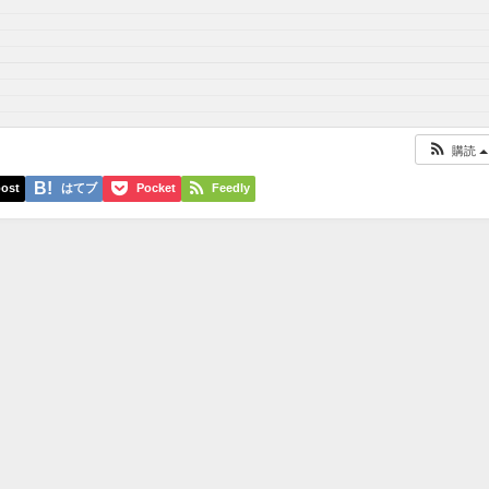
購読
ost
はてブ
Pocket
Feedly