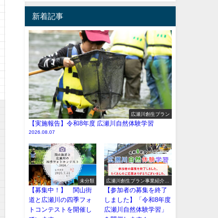
新着記事
広瀬川創生プラン
【実施報告】令和8年度 広瀬川自然体験学習
2026.08.07
未分類
広瀬川創生プラン事業紹介
（イベント系）
【募集中！】 関山街
【参加者の募集を終了
道と広瀬川の四季フォ
しました】「令和8年度
トコンテストを開催し
広瀬川自然体験学習」