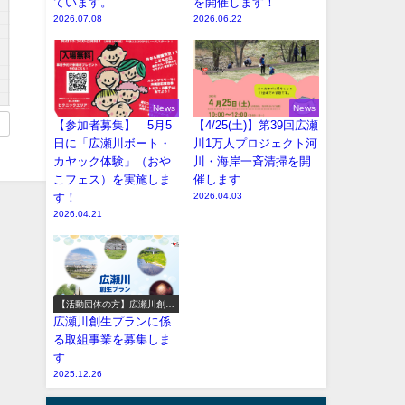
ています。
を開催します！
2026.07.08
2026.06.22
News
News
【参加者募集】 5月5
【4/25(土)】第39回広瀬
日に「広瀬川ボート・
川1万人プロジェクト河
カヤック体験」（おや
川・海岸一斉清掃を開
こフェス）を実施しま
催します
す！
2026.04.03
2026.04.21
【活動団体の方】広瀬川創生
プラン参加事業の募集
広瀬川創生プランに係
る取組事業を募集しま
す
2025.12.26