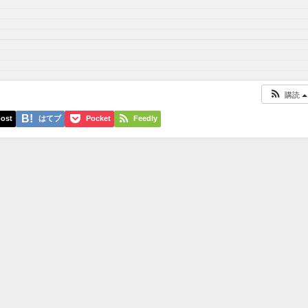
購読
ost
はてブ
Pocket
Feedly