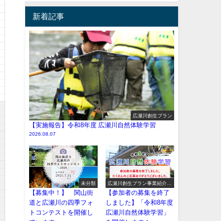
新着記事
広瀬川創生プラン
【実施報告】令和8年度 広瀬川自然体験学習
2026.08.07
未分類
広瀬川創生プラン事業紹介
（イベント系）
【募集中！】 関山街
【参加者の募集を終了
道と広瀬川の四季フォ
しました】「令和8年度
トコンテストを開催し
広瀬川自然体験学習」