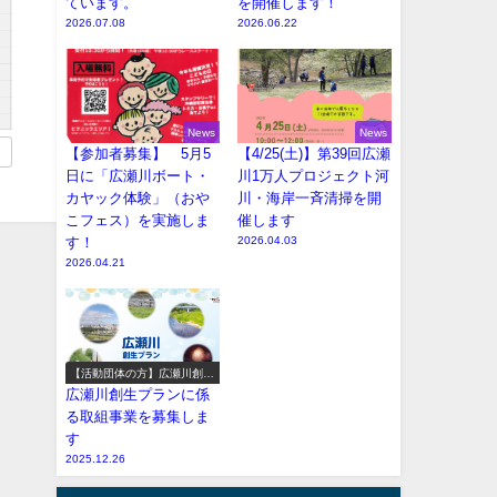
ています。
を開催します！
2026.07.08
2026.06.22
News
News
【参加者募集】 5月5
【4/25(土)】第39回広瀬
日に「広瀬川ボート・
川1万人プロジェクト河
カヤック体験」（おや
川・海岸一斉清掃を開
こフェス）を実施しま
催します
す！
2026.04.03
2026.04.21
【活動団体の方】広瀬川創生
プラン参加事業の募集
広瀬川創生プランに係
る取組事業を募集しま
す
2025.12.26