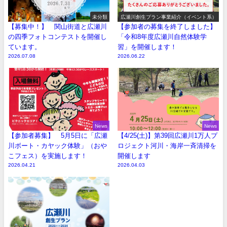
未分類
広瀬川創生プラン事業紹介（イベント系）
【募集中！】 関山街道と広瀬川
【参加者の募集を終了しました】
の四季フォトコンテストを開催し
「令和8年度広瀬川自然体験学
ています。
習」を開催します！
2026.07.08
2026.06.22
News
News
【参加者募集】 5月5日に「広瀬
【4/25(土)】第39回広瀬川1万人プ
川ボート・カヤック体験」（おや
ロジェクト河川・海岸一斉清掃を
こフェス）を実施します！
開催します
2026.04.21
2026.04.03