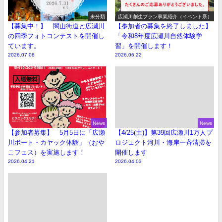
未分類
広瀬川創生プラン事業紹介（イベント系）
【募集中！】 関山街道と広瀬川
【参加者の募集を終了しました】
の四季フォトコンテストを開催し
「令和8年度広瀬川自然体験学
ています。
習」を開催します！
2026.07.08
2026.06.22
News
News
【参加者募集】 5月5日に「広瀬
【4/25(土)】第39回広瀬川1万人プ
川ボート・カヤック体験」（おや
ロジェクト河川・海岸一斉清掃を
こフェス）を実施します！
開催します
2026.04.21
2026.04.03