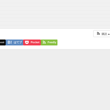
購読
ost
はてブ
Pocket
Feedly