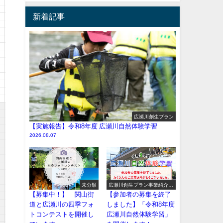
新着記事
広瀬川創生プラン
【実施報告】令和8年度 広瀬川自然体験学習
2026.08.07
未分類
広瀬川創生プラン事業紹介
（イベント系）
【募集中！】 関山街
【参加者の募集を終了
道と広瀬川の四季フォ
しました】「令和8年度
トコンテストを開催し
広瀬川自然体験学習」