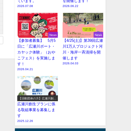
ています。
を開催します！
2026.07.08
2026.06.22
News
News
【参加者募集】 5月5
【4/25(土)】第39回広瀬
日に「広瀬川ボート・
川1万人プロジェクト河
カヤック体験」（おや
川・海岸一斉清掃を開
こフェス）を実施しま
催します
す！
2026.04.03
2026.04.21
【活動団体の方】広瀬川創生
プラン参加事業の募集
広瀬川創生プランに係
る取組事業を募集しま
す
2025.12.26