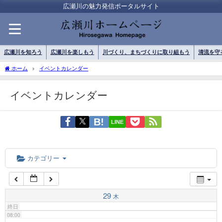
01:00
広瀬川の魅力発信ポータルサイト
02:00
広瀬川を知ろう
広瀬川を楽しもう
川づくり、まちづくりに取り組もう
清流を守
03:00
ホーム
イベントカレンダー
イベントカレンダー
04:00
LINE
05:00
06:00
カテゴリー
07:00
29
木
終日
08:00