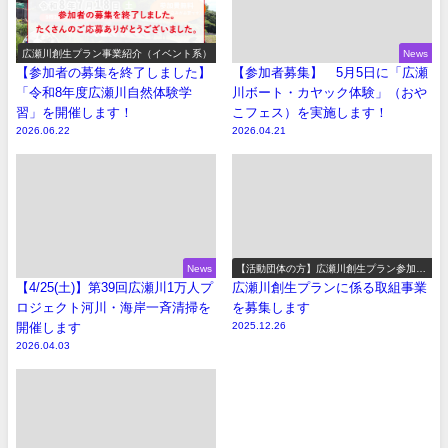
広瀬川創生プラン事業紹介（イベント系）
News
【参加者の募集を終了しました】
【参加者募集】 5月5日に「広瀬
「令和8年度広瀬川自然体験学
川ボート・カヤック体験」（おや
習」を開催します！
こフェス）を実施します！
2026.06.22
2026.04.21
News
【活動団体の方】広瀬川創生プラン参加事
業の募集
【4/25(土)】第39回広瀬川1万人プ
広瀬川創生プランに係る取組事業
ロジェクト河川・海岸一斉清掃を
を募集します
開催します
2025.12.26
2026.04.03