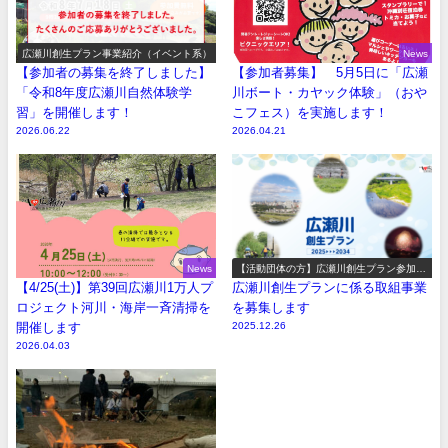
広瀬川創生プラン事業紹介（イベント系）
News
【参加者の募集を終了しました】
【参加者募集】 5月5日に「広瀬
「令和8年度広瀬川自然体験学
川ボート・カヤック体験」（おや
習」を開催します！
こフェス）を実施します！
2026.06.22
2026.04.21
News
【活動団体の方】広瀬川創生プラン参加事
業の募集
【4/25(土)】第39回広瀬川1万人プ
広瀬川創生プランに係る取組事業
ロジェクト河川・海岸一斉清掃を
を募集します
開催します
2025.12.26
2026.04.03