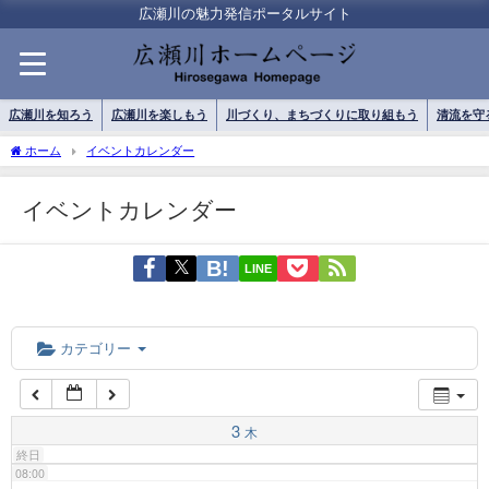
01:00
広瀬川の魅力発信ポータルサイト
02:00
広瀬川を知ろう
広瀬川を楽しもう
川づくり、まちづくりに取り組もう
清流を守
03:00
ホーム
イベントカレンダー
イベントカレンダー
04:00
LINE
05:00
06:00
カテゴリー
07:00
3
木
終日
08:00