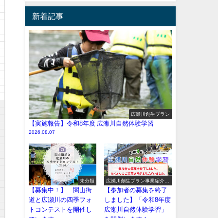
新着記事
広瀬川創生プラン
【実施報告】令和8年度 広瀬川自然体験学習
2026.08.07
未分類
広瀬川創生プラン事業紹介
（イベント系）
【募集中！】 関山街
【参加者の募集を終了
道と広瀬川の四季フォ
しました】「令和8年度
トコンテストを開催し
広瀬川自然体験学習」