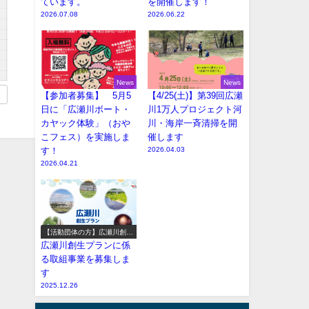
ています。
を開催します！
2026.07.08
2026.06.22
News
News
【参加者募集】 5月5
【4/25(土)】第39回広瀬
日に「広瀬川ボート・
川1万人プロジェクト河
カヤック体験」（おや
川・海岸一斉清掃を開
こフェス）を実施しま
催します
す！
2026.04.03
2026.04.21
【活動団体の方】広瀬川創生
プラン参加事業の募集
広瀬川創生プランに係
る取組事業を募集しま
す
2025.12.26