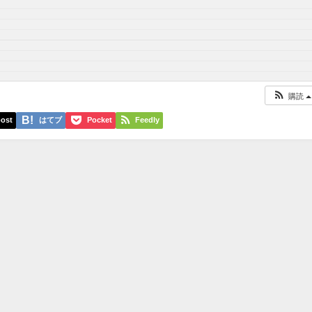
購読
ost
はてブ
Pocket
Feedly