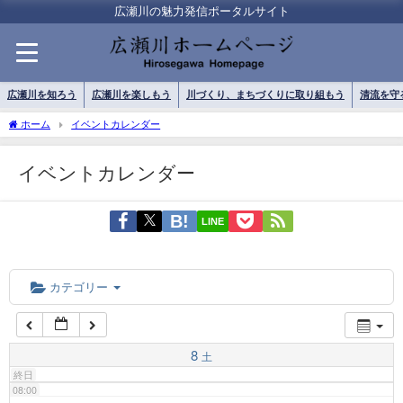
01:00
広瀬川の魅力発信ポータルサイト
02:00
広瀬川を知ろう
広瀬川を楽しもう
川づくり、まちづくりに取り組もう
清流を守
03:00
ホーム
イベントカレンダー
イベントカレンダー
04:00
LINE
05:00
06:00
カテゴリー
07:00
8
土
終日
08:00