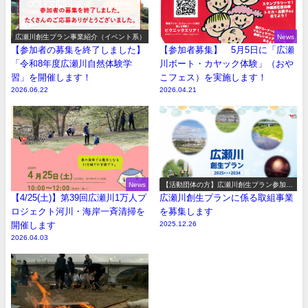
広瀬川創生プラン事業紹介（イベント系）
News
【参加者の募集を終了しました】
【参加者募集】 5月5日に「広瀬
「令和8年度広瀬川自然体験学
川ボート・カヤック体験」（おや
習」を開催します！
こフェス）を実施します！
2026.06.22
2026.04.21
News
【活動団体の方】広瀬川創生プラン参加事
業の募集
【4/25(土)】第39回広瀬川1万人プ
広瀬川創生プランに係る取組事業
ロジェクト河川・海岸一斉清掃を
を募集します
開催します
2025.12.26
2026.04.03