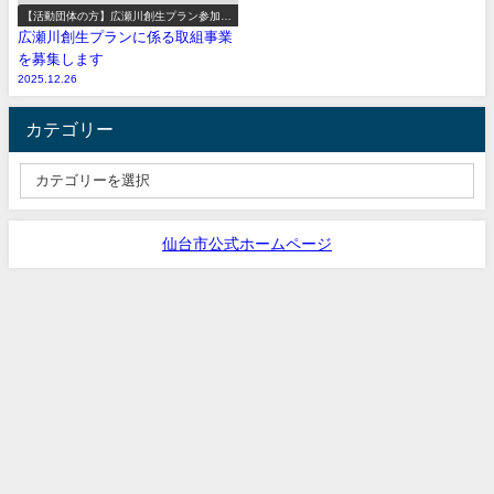
【活動団体の方】広瀬川創生プラン参加事
業の募集
広瀬川創生プランに係る取組事業
を募集します
2025.12.26
カテゴリー
仙台市公式ホームページ