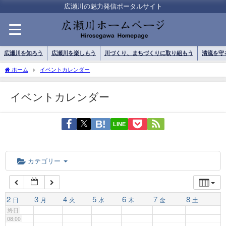
01:00
広瀬川の魅力発信ポータルサイト
02:00
広瀬川を知ろう
広瀬川を楽しもう
川づくり、まちづくりに取り組もう
清流を守
03:00
ホーム
イベントカレンダー
イベントカレンダー
04:00
LINE
05:00
06:00
カテゴリー
07:00
2
3
4
5
6
7
8
日
月
火
水
木
金
土
終日
08:00