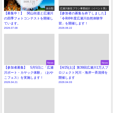
未分類
広瀬川創生プラン事業紹介（イベント系）
【募集中！】 関山街道と広瀬川
【参加者の募集を終了しました】
の四季フォトコンテストを開催し
「令和8年度広瀬川自然体験学
ています。
習」を開催します！
2026.07.08
2026.06.22
News
News
【参加者募集】 5月5日に「広瀬
【4/25(土)】第39回広瀬川1万人プ
川ボート・カヤック体験」（おや
ロジェクト河川・海岸一斉清掃を
こフェス）を実施します！
開催します
2026.04.21
2026.04.03