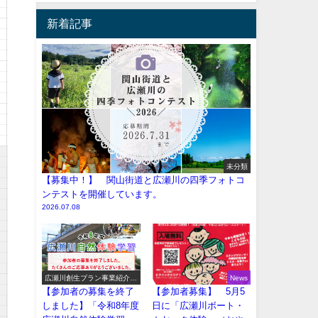
新着記事
未分類
【募集中！】 関山街道と広瀬川の四季フォトコ
ンテストを開催しています。
2026.07.08
広瀬川創生プラン事業紹介
News
（イベント系）
【参加者の募集を終了
【参加者募集】 5月5
しました】「令和8年度
日に「広瀬川ボート・