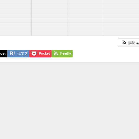
購読
ost
はてブ
Pocket
Feedly