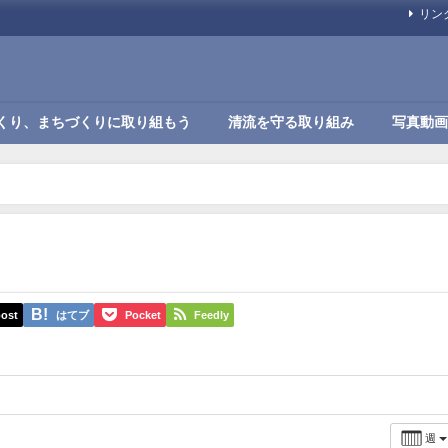
リン
くり、まちづくりに取り組もう
清流を守る取り組み
写真動画
ost
はてブ
Pocket
Feedly
週