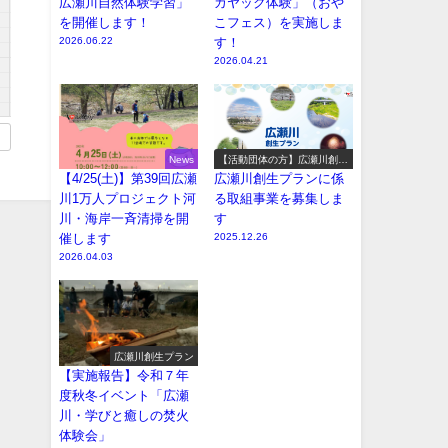
広瀬川自然体験学習」
カヤック体験」（おや
を開催します！
こフェス）を実施しま
2026.06.22
す！
2026.04.21
News
【活動団体の方】広瀬川創生
プラン参加事業の募集
【4/25(土)】第39回広瀬
広瀬川創生プランに係
川1万人プロジェクト河
る取組事業を募集しま
川・海岸一斉清掃を開
す
催します
2025.12.26
2026.04.03
広瀬川創生プラン
【実施報告】令和７年
度秋冬イベント「広瀬
川・学びと癒しの焚火
体験会」