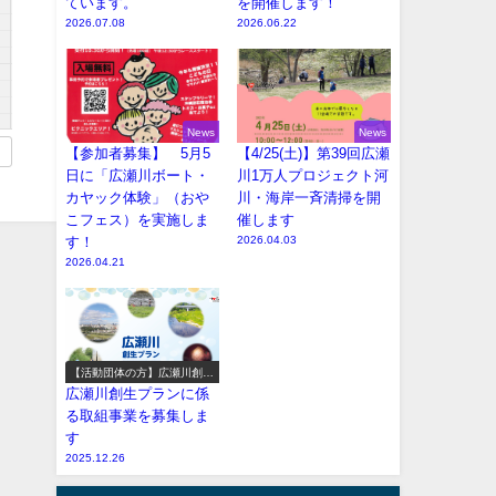
ています。
を開催します！
2026.07.08
2026.06.22
News
News
【参加者募集】 5月5
【4/25(土)】第39回広瀬
日に「広瀬川ボート・
川1万人プロジェクト河
カヤック体験」（おや
川・海岸一斉清掃を開
こフェス）を実施しま
催します
す！
2026.04.03
2026.04.21
【活動団体の方】広瀬川創生
プラン参加事業の募集
広瀬川創生プランに係
る取組事業を募集しま
す
2025.12.26