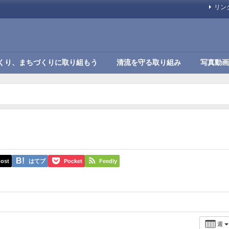
リン
くり、まちづくりに取り組もう
清流を守る取り組み
写真動画
ost
はてブ
Pocket
Feedly
週