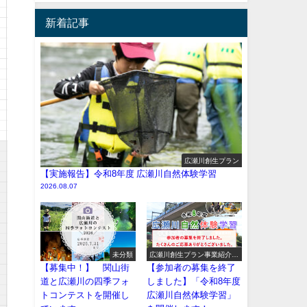
新着記事
広瀬川創生プラン
【実施報告】令和8年度 広瀬川自然体験学習
2026.08.07
未分類
広瀬川創生プラン事業紹介
（イベント系）
【募集中！】 関山街
【参加者の募集を終了
道と広瀬川の四季フォ
しました】「令和8年度
トコンテストを開催し
広瀬川自然体験学習」