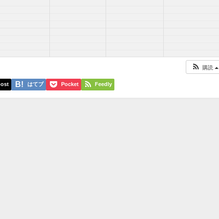
購読
ost
はてブ
Pocket
Feedly