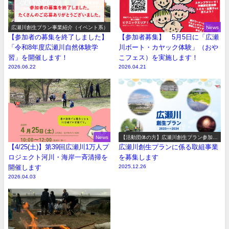
広瀬川創生プラン事業紹介（イベント系）
News
【参加者の募集を終了しました】
【参加者募集】 5月5日に「広瀬
「令和8年度広瀬川自然体験学
川ボート・カヤック体験」（おや
習」を開催します！
こフェス）を実施します！
2026.06.22
2026.04.21
News
【活動団体の方】広瀬川創生プラン参加事
業の募集
【4/25(土)】第39回広瀬川1万人プ
広瀬川創生プランに係る取組事業
ロジェクト河川・海岸一斉清掃を
を募集します
開催します
2025.12.26
2026.04.03