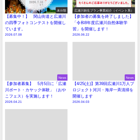
未分類
広瀬川創生プラン事業紹介（イベント系）
【募集中！】 関山街道と広瀬川
【参加者の募集を終了しました】
の四季フォトコンテストを開催し
「令和8年度広瀬川自然体験学
ています。
習」を開催します！
2026.07.08
2026.06.22
News
News
【参加者募集】 5月5日に「広瀬
【4/25(土)】第39回広瀬川1万人プ
川ボート・カヤック体験」（おや
ロジェクト河川・海岸一斉清掃を
こフェス）を実施します！
開催します
2026.04.21
2026.04.03