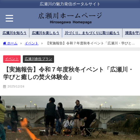
広瀬川の魅力発信ポータルサイト
広瀬川を知ろう
広瀬川を楽しもう
川づくり、まちづくりに取り組もう
清流を守
ホーム
イベント
【実施報告】令和７年度秋冬イベント「広瀬川・学びと癒
しの焚火体験会」
イベント
広瀬川創生プラン
【実施報告】令和７年度秋冬イベント「広瀬川・
学びと癒しの焚火体験会」
2025/12/24