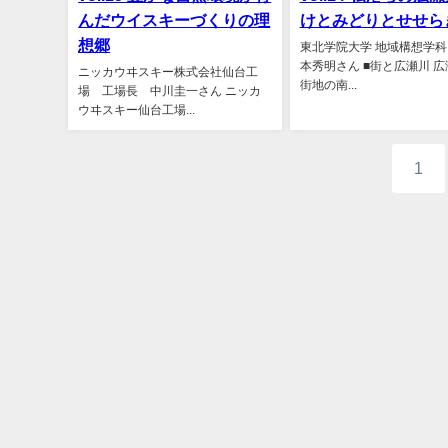
んだウイスキーづくりの理
けとみどりとせせら
想郷
東北学院大学 地域構想学科 
本秀明さん ■街と広瀬川 
ニッカウヰスキー株式会社仙台工
街地の南...
場 工場長 中川圭一さん ニッカ
ウヰスキー仙台工場...
1