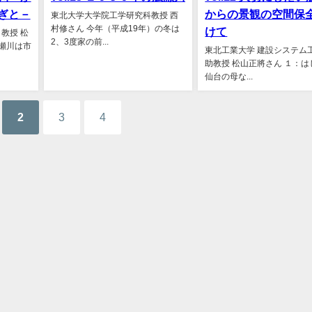
ぎと－
からの景観の空間保
東北大学大学院工学研究科教授 西
村修さん 今年（平成19年）の冬は
けて
教授 松
2、3度家の前...
広瀬川は市
東北工業大学 建設システム
助教授 松山正將さん １：は
仙台の母な...
2
3
4