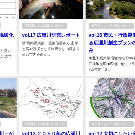
専門家による広瀬川レポート
専門家による広瀬川レポート
市温暖化
vol.17 広瀬川研究レポート
vol.16 市民・行政
る広瀬川創生プラン
晴/雨釣倶楽部 佐藤信善さん 山形
と宮城県境となる緑豊かな山懐より
み
トと協力
仙台市内を西か...
東北大学
東北工業大学環境情報工学
江成敬次郎 ■広瀬川創生プラ
ら5年前、2...
専門家による広瀬川レポート
専門家による広瀬川レポート
瀬川－が
vol.13 ２０５０年の広瀬川
vol.12 大切にした