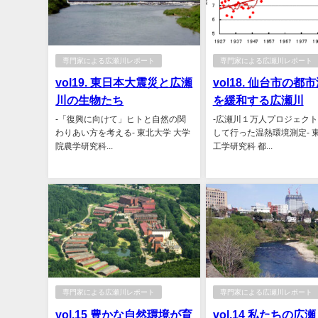
専門家による広瀬川レポート
専門家による広瀬川レポート
vol19. 東日本大震災と広瀬
vol18. 仙台市の都
川の生物たち
を緩和する広瀬川
-「復興に向けて」ヒトと自然の関
-広瀬川１万人プロジェク
わりあい方を考える- 東北大学 大学
して行った温熱環境測定- 
院農学研究科...
工学研究科 都...
専門家による広瀬川レポート
専門家による広瀬川レポート
vol.15 豊かな自然環境が育
vol.14 私たちの広