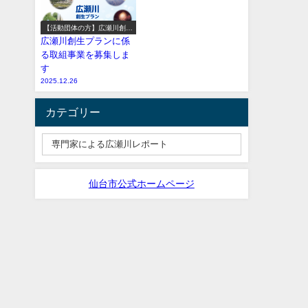
【活動団体の方】広瀬川創生
プラン参加事業の募集
広瀬川創生プランに係
る取組事業を募集しま
す
2025.12.26
カテゴリー
仙台市公式ホームページ