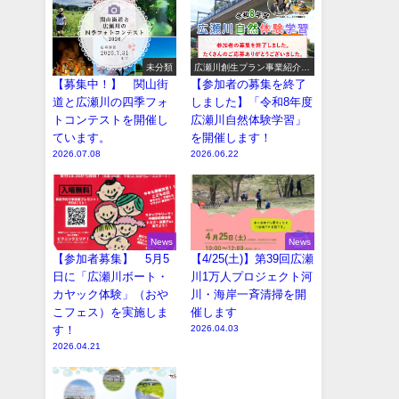
未分類
広瀬川創生プラン事業紹介
（イベント系）
【募集中！】 関山街
【参加者の募集を終了
道と広瀬川の四季フォ
しました】「令和8年度
トコンテストを開催し
広瀬川自然体験学習」
ています。
を開催します！
2026.07.08
2026.06.22
News
News
【参加者募集】 5月5
【4/25(土)】第39回広瀬
日に「広瀬川ボート・
川1万人プロジェクト河
カヤック体験」（おや
川・海岸一斉清掃を開
こフェス）を実施しま
催します
す！
2026.04.03
2026.04.21