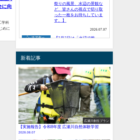
全に向
工学科
じめに
新着記事
広瀬川創生プラン
【実施報告】令和8年度 広瀬川自然体験学習
2026.08.07