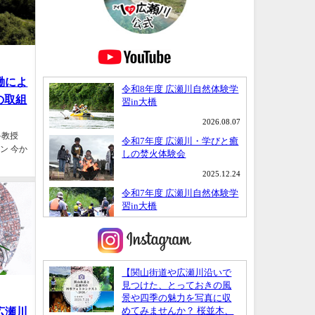
協働によ
の取組
科教授
ン 今か
い広瀬川