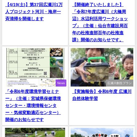
【4/19(土)】第37回広瀬川1万
【開催終了いたしました】
人プロジェクト河川・海岸一
「令和7年度広瀬川（大橋周
斉清掃を開催します
辺）水辺利活用ワークショッ
プ」（主催：仙台市建設局百
年の杜推進部百年の杜推進
課）開催のお知らせです。
News
広瀬川創生プラン
「令和6年度環境学習セミナ
【実施報告】令和6年度 広瀬川
ー」（主催：宮城県保健環境
自然体験学習
センター・環境情報センタ
ー・気候変動適応センター）
開催のお知らせです