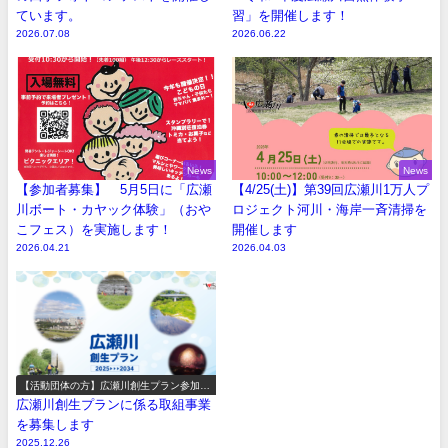
ています。
習」を開催します！
2026.07.08
2026.06.22
News
News
【参加者募集】 5月5日に「広瀬
【4/25(土)】第39回広瀬川1万人プ
川ボート・カヤック体験」（おや
ロジェクト河川・海岸一斉清掃を
こフェス）を実施します！
開催します
2026.04.21
2026.04.03
【活動団体の方】広瀬川創生プラン参加事
業の募集
広瀬川創生プランに係る取組事業
を募集します
2025.12.26