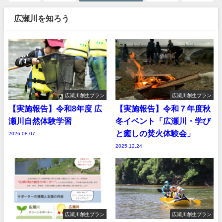
広瀬川を知ろう
広瀬川創生プラン
広瀬川創生プラン
【実施報告】令和8年度 広
【実施報告】令和７年度秋
瀬川自然体験学習
冬イベント「広瀬川・学び
と癒しの焚火体験会」
2026.08.07
2025.12.24
広瀬川創生プラン
広瀬川創生プラン