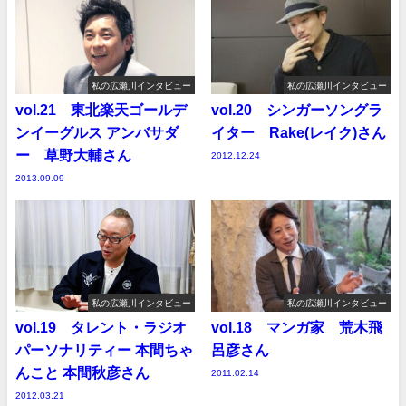
私の広瀬川インタビュー
私の広瀬川インタビュー
vol.21 東北楽天ゴールデ
vol.20 シンガーソングラ
ンイーグルス アンバサダ
イター Rake(レイク)さん
ー 草野大輔さん
2012.12.24
2013.09.09
私の広瀬川インタビュー
私の広瀬川インタビュー
vol.19 タレント・ラジオ
vol.18 マンガ家 荒木飛
パーソナリティー 本間ちゃ
呂彦さん
んこと 本間秋彦さん
2011.02.14
2012.03.21