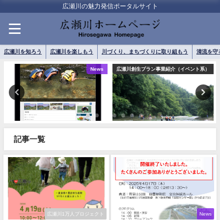
広瀬川の魅力発信ポータルサイト
広瀬川を知ろう
広瀬川を楽しもう
川づくり、まちづくりに取り組もう
清流を守
広瀬川創生プラン事業紹介（イベント系）
広瀬川創生プラン事業紹介（イベント系）
記事一覧
広瀬川1万人プロジェクト
News