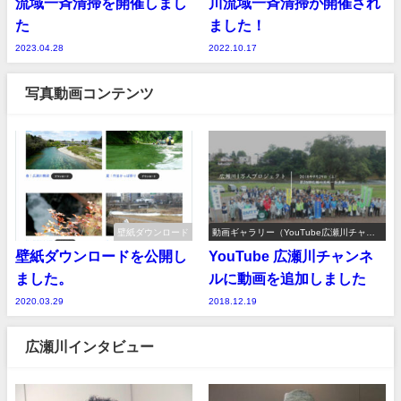
流域一斉清掃を開催しまし
川流域一斉清掃が開催され
た
ました！
2023.04.28
2022.10.17
写真動画コンテンツ
壁紙ダウンロード
動画ギャラリー（YouTube広瀬川チャン
ネル）
壁紙ダウンロードを公開し
YouTube 広瀬川チャンネ
ました。
ルに動画を追加しました
2020.03.29
2018.12.19
広瀬川インタビュー