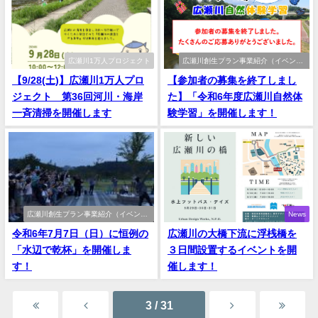
広瀬川1万人プロジェクト
広瀬川創生プラン事業紹介（イベント
系）
【9/28(土)】広瀬川1万人プロ
【参加者の募集を終了しまし
ジェクト 第36回河川・海岸
た】「令和6年度広瀬川自然体
一斉清掃を開催します
験学習」を開催します！
広瀬川創生プラン事業紹介（イベント
News
系）
令和6年7月7日（日）に恒例の
広瀬川の大橋下流に浮桟橋を
「水辺で乾杯」を開催しま
３日間設置するイベントを開
す！
催します！
3 / 31