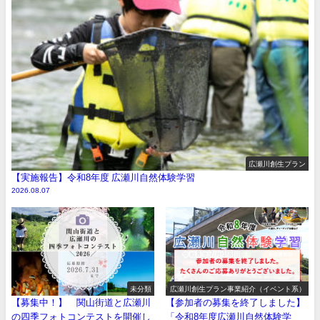
広瀬川創生プラン
【実施報告】令和8年度 広瀬川自然体験学習
2026.08.07
未分類
広瀬川創生プラン事業紹介（イベント系）
【募集中！】 関山街道と広瀬川
【参加者の募集を終了しました】
の四季フォトコンテストを開催し
「令和8年度広瀬川自然体験学